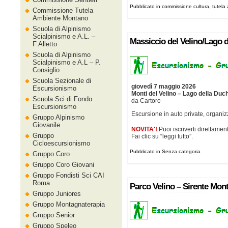
Pubblicato in commissione cultura, tutel
Commissione Tutela
Ambiente Montano
Scuola di Alpinismo
Scialpinismo e A.L. –
Massiccio del Velino/Lago 
F.Alletto
Scuola di Alpinismo
Scialpinismo e A.L – P.
Consiglio
Scuola Sezionale di
giovedì 7 maggio 2026
Escursionismo
Monti del Velino – Lago della Du
Scuola Sci di Fondo
da Cartore
Escursionismo
Escursione in auto private, organi
Gruppo Alpinismo
Giovanile
NOVITA'!
Puoi iscriverti direttament
Gruppo
Fai clic su “leggi tutto”.
Cicloescursionismo
Pubblicato in Senza categoria
Gruppo Coro
Gruppo Coro Giovani
Gruppo Fondisti Sci CAI
Roma
Parco Velino – Sirente Mon
Gruppo Juniores
Gruppo Montagnaterapia
Gruppo Senior
Gruppo Speleo