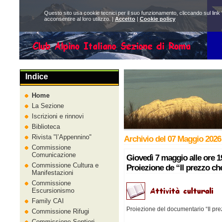
Questo sito usa cookie tecnici per il suo funzionamento, cliccando sul link 
acconsentire al loro utilizzo. |
Accetto
|
Cookie policy
Indice
Home
La Sezione
Iscrizioni e rinnovi
Biblioteca
Rivista
l’Appennino
Archivio del 07 Maggio 2026
Commissione
Comunicazione
Giovedì 7 maggio alle ore 
Commissione Cultura e
Proiezione de “Il prezzo c
Manifestazioni
Commissione
Escursionismo
Family CAI
Proiezione del documentario “Il pr
Commissione Rifugi
Commissione Sentieri