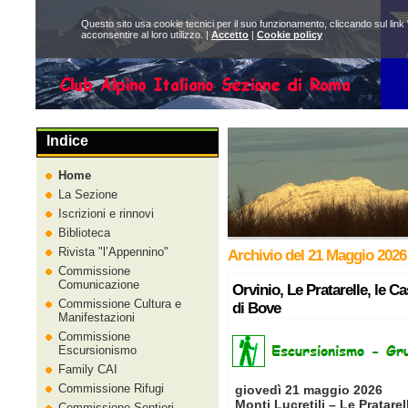
Questo sito usa cookie tecnici per il suo funzionamento, cliccando sul link 
acconsentire al loro utilizzo. |
Accetto
|
Cookie policy
Indice
Home
La Sezione
Iscrizioni e rinnovi
Biblioteca
Rivista
l’Appennino
Archivio del 21 Maggio 2026
Commissione
Comunicazione
Orvinio, Le Pratarelle, le C
Commissione Cultura e
di Bove
Manifestazioni
Commissione
Escursionismo
Family CAI
Commissione Rifugi
giovedì 21 maggio 2026
Monti Lucretili – Le Pratarel
Commissione Sentieri