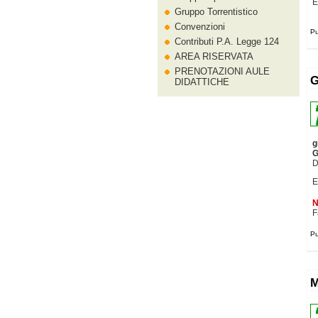
E
Gruppo Torrentistico
Convenzioni
Pu
Contributi P.A. Legge 124
AREA RISERVATA
PRENOTAZIONI AULE
G
DIDATTICHE
g
G
D
E
N
F
Pu
M