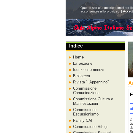
Questo sito usa cookie tecnici per il
acconsentire al loro utilizzo. |
Accet
Indice
Home
La Sezione
Iscrizioni e rinnovi
Biblioteca
Rivista
l’Appennino
Ar
Commissione
Comunicazione
F
Commissione Cultura e
Manifestazioni
Commissione
Escursionismo
D
Family CAI
qu
Commissione Rifugi
d
Se
Commissione Sentieri