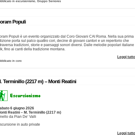
bblicato in escursionismo, Gruppo Seniores
oram Populi
oram Populi è un evento organizzato dal Coro Giovani CAI Roma. Nella sua prima
izione porta sul palco quattro cori, decine di giovani cantori e un repertorio che
traversa tradizioni, storie e paesaggi sonori diversi. Dalle melodie popolari italiane 
lk, fino ai canti della tradizione montana.
Leggi tutt
bblicato in coro
. Terminillo (2217 m) – Monti Reatini
abato 6 giugno 2026
onti Reatini – M. Terminillo (2217 m)
nello da Pian De’ Valli
scursione in auto private
Leggi tutt