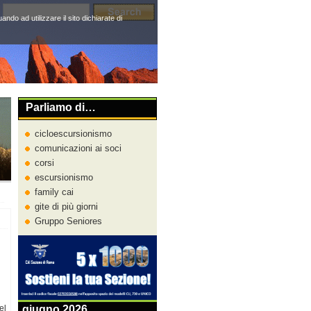
do ad utilizzare il sito dichiarate di
Parliamo di…
cicloescursionismo
comunicazioni ai soci
corsi
escursionismo
family cai
gite di più giorni
Gruppo Seniores
el
giugno 2026