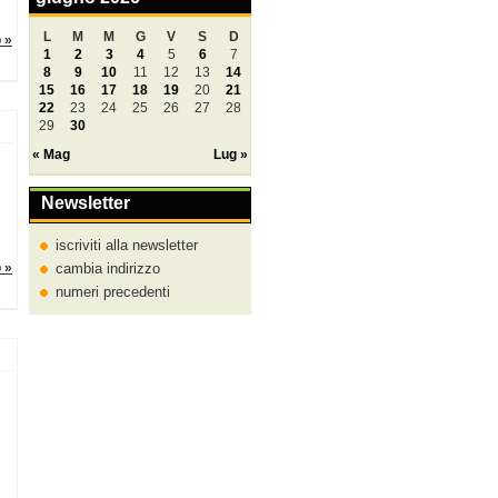
L
M
M
G
V
S
D
o »
1
2
3
4
5
6
7
8
9
10
11
12
13
14
15
16
17
18
19
20
21
22
23
24
25
26
27
28
29
30
« Mag
Lug »
Newsletter
iscriviti alla newsletter
o »
cambia indirizzo
numeri precedenti