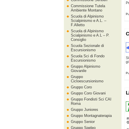
P
Commissione Tutela
Ambiente Montano
Pu
Scuola di Alpinismo
Scialpinismo e A.L. –
F.Alletto
Scuola di Alpinismo
C
Scialpinismo e A.L – P.
Consiglio
Scuola Sezionale di
Escursionismo
Scuola Sci di Fondo
Si
Escursionismo
gi
Gruppo Alpinismo
Giovanile
Pu
Gruppo
Cicloescursionismo
Gruppo Coro
L
Gruppo Coro Giovani
Gruppo Fondisti Sci CAI
Roma
Gruppo Juniores
Gruppo Montagnaterapia
m
Gruppo Senior
G
Gruppo Speleo