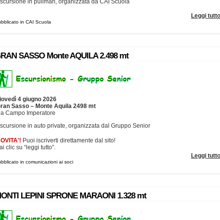
scursione in pullman, organizzata da CAI Scuola
Leggi tutt
bblicato in CAI Scuola
RAN SASSO Monte AQUILA 2.498 mt
iovedì 4 giugno 2026
ran Sasso – Monte Aquila 2498 mt
a Campo Imperatore
scursione in auto private, organizzata dal Gruppo Senior
OVITA'!
Puoi iscriverti direttamente dal sito!
ai clic su “leggi tutto”.
Leggi tutt
bblicato in comunicazioni ai soci
ONTI LEPINI SPRONE MARAONI 1.328 mt