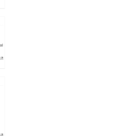
al
o »
o »