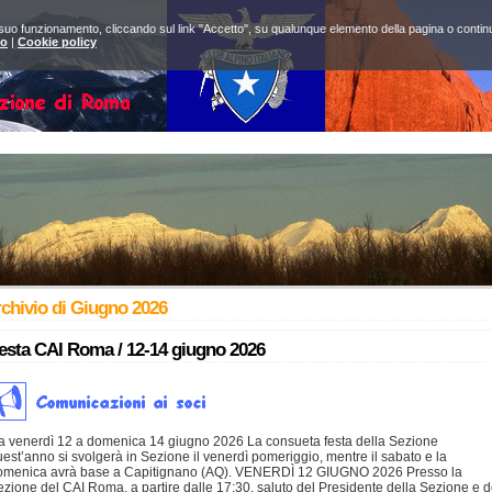
 suo funzionamento, cliccando sul link "Accetto", su qualunque elemento della pagina o continuan
to
|
Cookie policy
chivio di Giugno 2026
esta CAI Roma / 12-14 giugno 2026
a venerdì 12 a domenica 14 giugno 2026 La consueta festa della Sezione
est’anno si svolgerà in Sezione il venerdì pomeriggio, mentre il sabato e la
omenica avrà base a Capitignano (AQ). VENERDÌ 12 GIUGNO 2026 Presso la
zione del CAI Roma, a partire dalle 17:30, saluto del Presidente della Sezione e d