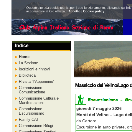
Questo sito usa cookie tecnici per il suo funzionamento, cliccando sul link 
acconsentire al loro utilizzo. |
Accetto
|
Cookie policy
Indice
Home
La Sezione
Iscrizioni e rinnovi
Biblioteca
Rivista
l’Appennino
Massiccio del Velino/Lago 
Commissione
Comunicazione
Commissione Cultura e
Manifestazioni
giovedì 7 maggio 2026
Commissione
Escursionismo
Monti del Velino – Lago de
Family CAI
da Cartore
Commissione Rifugi
Escursione in auto private, o
Commissione Sentieri