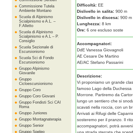
Difficoltà:
EE
Commissione Tutela
Ambiente Montano
Dislivello in salita:
900 m
Scuola di Alpinismo
Dislivello in discesa:
900 m
Scialpinismo e A.L. –
Lunghezza:
8 km
F.Alletto
Ore:
6 ore escluso soste
Scuola di Alpinismo
Scialpinismo e A.L – P.
Consiglio
Accompagnatori:
Scuola Sezionale di
DdE Vanessa Giovagnoli
Escursionismo
AE Cesare De Martino
Scuola Sci di Fondo
Escursionismo
AE/AC Stefano Passarini
Gruppo Alpinismo
Giovanile
Descrizione:
Gruppo
Vi proponiamo un grande class
Cicloescursionismo
famoso Lago della Duchessa (1
Gruppo Coro
Morrone. Partiremo da Cartore
Gruppo Coro Giovani
lungo un sentiero che si snoda
Gruppo Fondisti Sci CAI
Roma
scavati nella roccia, con un 
Gruppo Juniores
Arrivati ai Rifugi delle Caparni
Gruppo Montagnaterapia
sosteremo per il pranzo. Il rit
Gruppo Senior
accompagnatori, potrà avvenir
Gruppo Speleo
una strada sterrata che scen