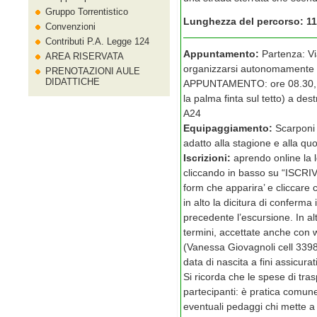
Gruppo Torrentistico
Lunghezza del percorso: 11
Convenzioni
Contributi P.A. Legge 124
Appuntamento:
Partenza: Vi
AREA RISERVATA
organizzarsi autonomamente p
PRENOTAZIONI AULE
DIDATTICHE
APPUNTAMENTO: ore 08.30, al
la palma finta sul tetto) a des
A24
Equipaggiamento:
Scarponi 
adatto alla stagione e alla quot
Iscrizioni:
aprendo online la 
cliccando in basso su “ISCRIVI
form che apparira’ e cliccare c
in alto la dicitura di conferma 
precedente l’escursione. In al
termini, accettate anche con 
(Vanessa Giovagnoli cell 3398
data di nascita a fini assicurati
Si ricorda che le spese di tra
partecipanti: è pratica comun
eventuali pedaggi chi mette a