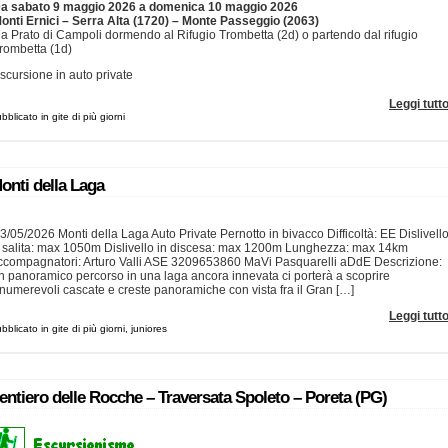
a sabato 9 maggio 2026 a domenica 10 maggio 2026
onti Ernici – Serra Alta (1720) – Monte Passeggio (2063)
a Prato di Campoli dormendo al Rifugio Trombetta (2d) o partendo dal rifugio
rombetta (1d)
scursione in auto private
Leggi tutt
bblicato in gite di più giorni
onti della Laga
3/05/2026 Monti della Laga Auto Private Pernotto in bivacco Difficoltà: EE Dislivell
n salita: max 1050m Dislivello in discesa: max 1200m Lunghezza: max 14km
ccompagnatori: Arturo Valli ASE 3209653860 MaVi Pasquarelli aDdE Descrizione:
n panoramico percorso in una laga ancora innevata ci porterà a scoprire
numerevoli cascate e creste panoramiche con vista fra il Gran […]
Leggi tutt
bblicato in gite di più giorni, juniores
entiero delle Rocche – Traversata Spoleto – Poreta (PG)