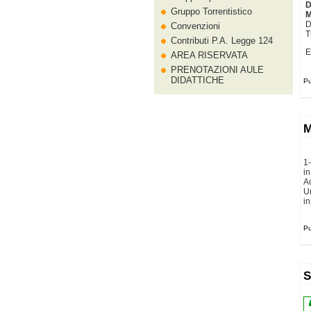
D
Gruppo Torrentistico
M
D
Convenzioni
T
Contributi P.A. Legge 124
E
AREA RISERVATA
PRENOTAZIONI AULE
DIDATTICHE
Pu
M
1-
i
A
U
in
Pu
S