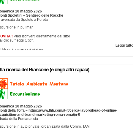
omenica 10 maggio 2026
onti Spoletini – Sentiero delle Rocche
raversata da Spoleto a Poreta
scursione in pullman
OVITA'!
Puoi iscriverti direttamente dal sito!
ai clic su “leggi tutto”.
Leggi tutt
bblicato in comunicazioni ai soci
lla ricerca del Biancone (e degli altri rapaci)
omenica 10 maggio 2026
onti della Tolfa – https://www.lhh.com/it-it/cerca-lavoro/head-of-online-
cquisition-and-brand-marketing-roma-roma/jn-0
trada della Fontanaccia
scursione in auto private, organizzata dalla Comm. TAM