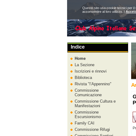
Questo sito usa cookie tecnici per il
acconsentire al loro utilizzo. |
Accet
Indice
Home
La Sezione
Iscrizioni e rinnovi
Biblioteca
Rivista
l’Appennino
Ar
Commissione
Comunicazione
G
Commissione Cultura e
P
Manifestazioni
Commissione
Escursionismo
Family CAI
P
Commissione Rifugi
Commissione Sentieri