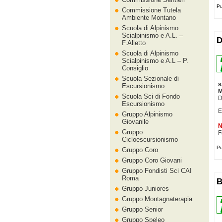
Pu
Commissione Tutela
Ambiente Montano
Scuola di Alpinismo
Scialpinismo e A.L. –
D
F.Alletto
Scuola di Alpinismo
Scialpinismo e A.L – P.
Consiglio
Scuola Sezionale di
s
Escursionismo
M
Scuola Sci di Fondo
D
Escursionismo
E
Gruppo Alpinismo
Giovanile
N
Gruppo
F
Cicloescursionismo
Pu
Gruppo Coro
Gruppo Coro Giovani
Gruppo Fondisti Sci CAI
Roma
B
Gruppo Juniores
Gruppo Montagnaterapia
Gruppo Senior
Gruppo Speleo