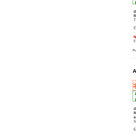
d
M
T
E
N
F
Pu
A
d
M
a
S
E