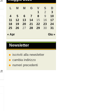
o »
L
M
M
G
V
S
D
1
2
3
4
5
6
7
8
9
10
11
12
13
14
15
16
17
18
19
20
21
22
23
24
25
26
27
28
29
30
31
« Apr
Giu »
Newsletter
iscriviti alla newsletter
cambia indirizzo
numeri precedenti
o »