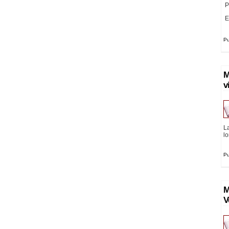
P
E
Pu
M
v
La
lo
Pu
M
V