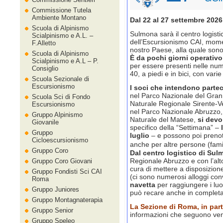
Commissione Tutela
Ambiente Montano
Dal 22 al 27 settembre 202
Scuola di Alpinismo
Sulmona sarà il centro logist
Scialpinismo e A.L. –
dell’Escursionismo CAI, moment
F.Alletto
nostro Paese, alla quale sono in
Scuola di Alpinismo
È da pochi giorni operativo
Scialpinismo e A.L – P.
per essere presenti nelle nu
Consiglio
40, a piedi e in bici, con varie
Scuola Sezionale di
Escursionismo
I soci che intendono partec
nel Parco Nazionale del Gran
Scuola Sci di Fondo
Naturale Regionale Sirente-Ve
Escursionismo
nel Parco Nazionale Abruzzo, 
Gruppo Alpinismo
Naturale del Matese,
si devo
Giovanile
specifico della “Settimana” –
Gruppo
luglio
– e possono poi prenota
Cicloescursionismo
anche per altre persone (fami
Gruppo Coro
Dal centro logistico di Su
Regionale Abruzzo e con l’alt
Gruppo Coro Giovani
cura di mettere a disposizione
Gruppo Fondisti Sci CAI
(ci sono numerosi alloggi co
Roma
navetta
per raggiungere i luo
Gruppo Juniores
può recare anche in complet
Gruppo Montagnaterapia
La Sezione di Roma, in part
Gruppo Senior
informazioni che seguono ve
Gruppo Speleo