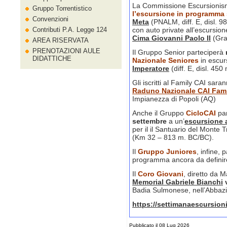
La Commissione Escursionis
Gruppo Torrentistico
l’escursione in programma
Convenzioni
Meta
(PNALM, diff. E, disl. 9
Contributi P.A. Legge 124
con auto private all’escursio
Cima Giovanni Paolo II
(Gran
AREA RISERVATA
PRENOTAZIONI AULE
Il Gruppo Senior parteciperà
DIDATTICHE
Nazionale Seniores
in escur
Imperatore
(diff. E, disl. 450
Gli iscritti al Family CAI sar
Raduno Nazionale CAI Fam
Impianezza di Popoli (AQ)
Anche il Gruppo
CicloCAI
par
settembre
a un’
escursione 
per il il Santuario del Monte T
(Km 32 – 813 m. BC/BC).
Il
Gruppo Juniores
, infine, 
programma ancora da definir
Il
Coro Giovani
, diretto da M
Memorial Gabriele Bianchi
Badia Sulmonese, nell’Abbazia
https://settimanaescursioni
Pubblicato il 08 Lug 2026