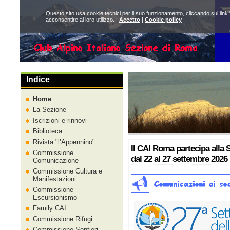
Questo sito usa cookie tecnici per il suo funzionamento, cliccando sul link 
acconsentire al loro utilizzo. |
Accetto
|
Cookie policy
Indice
Home
La Sezione
Iscrizioni e rinnovi
Biblioteca
Rivista
l’Appennino
Il CAI Roma partecipa alla
Commissione
dal 22 al 27 settembre 2026
Comunicazione
Commissione Cultura e
Manifestazioni
Commissione
Escursionismo
Family CAI
Commissione Rifugi
Commissione Sentieri