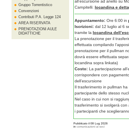
all’escursione ad anello su M
Gruppo Torrentistico
Campitelli:
locandina e detta
Convenzioni
Contributi P.A. Legge 124
Appuntamento:
Ore 6:00 in
AREA RISERVATA
Iscrizioni:
dal 12 luglio al 6 
PRENOTAZIONI AULE
tramite la
locandina dell’es
DIDATTICHE
La prenotazione per il trasfe
effettuata compilando l’appos
prenotazione per il pullman no
dovrà essere effettuata separ
locandina sopra linkata)
Costo:
La partecipazione all’
corrispondere con pagamento d
dell’escursione
Il trasferimento in pullman h
partecipante dello stesso nucl
Nel caso in cui non si raggiun
trasferimento si svolgerà con a
i partecipanti che sceglierann
Pubblicato il 08 Lug 2026
in
comunicazioni ai soci