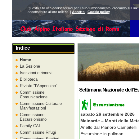
Questo sito usa cookie tecnici per il suo funzionamento, cliccando sul link 
acconsentire al loro utilizzo. |
Accetto
|
Cookie policy
Indice
Home
La Sezione
Iscrizioni e rinnovi
Biblioteca
Rivista
l’Appennino
Settimana Nazionale dell’
Commissione
Comunicazione
Commissione Cultura e
Manifestazioni
sabato 26 settembre 2026
Commissione
Escursionismo
Mainarde – Monti della Met
Family CAI
Anello dal Pianoro Campitelli
Commissione Rifugi
Escursione in pullman
Commissione Sentieri