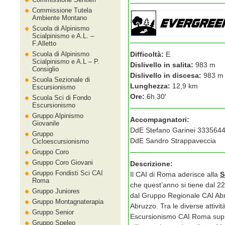
Commissione Tutela
Ambiente Montano
Scuola di Alpinismo
Scialpinismo e A.L. –
F.Alletto
Scuola di Alpinismo
Difficoltà:
E
Scialpinismo e A.L – P.
Dislivello in salita:
983 m
Consiglio
Dislivello in discesa:
983 m
Scuola Sezionale di
Lunghezza:
12,9 km
Escursionismo
Ore:
6h 30′
Scuola Sci di Fondo
Escursionismo
Gruppo Alpinismo
Accompagnatori:
Giovanile
DdE Stefano Garinei 333564
Gruppo
DdE Sandro Strappaveccia
Cicloescursionismo
Gruppo Coro
Gruppo Coro Giovani
Descrizione:
Gruppo Fondisti Sci CAI
Il CAI di Roma aderisce alla
S
Roma
che quest’anno si tiene dal 2
Gruppo Juniores
dal Gruppo Regionale CAI Abru
Gruppo Montagnaterapia
Abruzzo. Tra le diverse attiv
Gruppo Senior
Escursionismo CAI Roma suppor
Gruppo Speleo