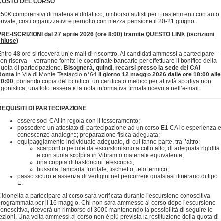
COSTO DEL CORSO
350€ comprensivi di materiale didattico, rimborso autisti per i trasferimenti con auto
private, costi organizzativi e pernotto con mezza pensione il 20-21 giugno.
PRE-ISCRIZIONI dal 27 aprile 2026 (ore 8:00) tramite
QUESTO LINK (iscrizioni
chiuse)
Entro 48 ore si riceverà un’e-mail di riscontro. Ai candidati ammessi a partecipare –
con riserva – verranno fornite le coordinate bancarie per effettuare il bonifico della
quota di partecipazione.
Bisognerà, quindi, recarsi presso la sede del CAI
Roma
in Via di Monte Testaccio n°64
il giorno 12 maggio 2026 dalle ore 18:00 alle
20:00
, portando copia del bonifico, un certificato medico per attività sportiva non
agonistica, una foto tessera e la nota informativa firmata ricevuta nell’e-mail.
REQUISITI DI PARTECIPAZIONE
essere soci CAI in regola con il tesseramento;
possedere un attestato di partecipazione ad un corso E1 CAI o esperienza e
conoscenze analoghe; preparazione fisica adeguata;
equipaggiamento individuale adeguato, di cui fanno parte, tra l’altro:
scarponi o pedule da escursionismo a collo alto, di adeguata rigidità
e con suola scolpita in Vibram o materiale equivalente;
una coppia di bastoncini telescopici;
bussola, lampada frontale, fischietto, telo termico;
passo sicuro e assenza di vertigini nel percorrere qualsiasi itinerario di tipo
E.
L’idoneità a partecipare al corso sarà verificata durante l’escursione conoscitiva
programmata per il 16 maggio. Chi non sarà ammesso al corso dopo l’escursione
conoscitiva, riceverà un rimborso di 300€ mantenendo la possibilità di seguire le
lezioni. Una volta ammessi al corso non è più prevista la restituzione della quota di