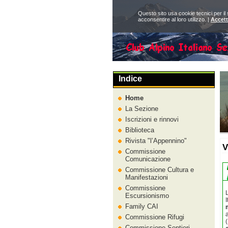
Questo sito usa cookie tecnici per il
acconsentire al loro utilizzo. |
Accet
Indice
Home
La Sezione
Iscrizioni e rinnovi
Biblioteca
Rivista
l’Appennino
V
Commissione
Comunicazione
Commissione Cultura e
Manifestazioni
Commissione
Escursionismo
Family CAI
Commissione Rifugi
Commissione Sentieri