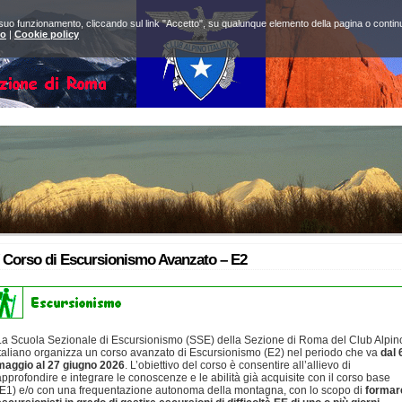
 suo funzionamento, cliccando sul link "Accetto", su qualunque elemento della pagina o continuan
to
|
Cookie policy
 Corso di Escursionismo Avanzato – E2
La Scuola Sezionale di Escursionismo (SSE) della Sezione di Roma del Club Alpin
Italiano organizza un corso avanzato di Escursionismo (E2) nel periodo che va
dal 
maggio al 27 giugno 2026
. L’obiettivo del corso è consentire all’allievo di
approfondire e integrare le conoscenze e le abilità già acquisite con il corso base
(E1) e/o con una frequentazione autonoma della montagna, con lo scopo di
formar