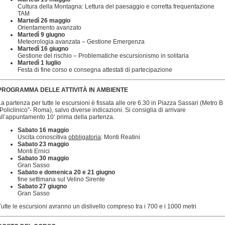
Cultura della Montagna: Lettura del paesaggio e corretta frequentazione
TAM
Martedì 26 maggio
Orientamento avanzato
Martedì 9 giugno
Meteorologia avanzata – Gestione Emergenza
Martedì 16 giugno
Gestione del rischio – Problematiche escursionismo in solitaria
Martedì 1 luglio
Festa di fine corso e consegna attestati di partecipazione
PROGRAMMA DELLE ATTIVITÀ IN AMBIENTE
La partenza per tutte le escursioni è fissata alle ore 6.30 in Piazza Sassari (Metro B
“Policlinico”- Roma), salvo diverse indicazioni. Si consiglia di arrivare
all’appuntamento 10’ prima della partenza.
Sabato 16 maggio
Uscita conoscitiva
obbligatoria
: Monti Reatini
Sabato 23 maggio
Monti Ernici
Sabato 30 maggio
Gran Sasso
Sabato e domenica 20 e 21 giugno
fine settimana sul Velino Sirente
Sabato 27 giugno
Gran Sasso
Tutte le escursioni avranno un dislivello compreso tra i 700 e i 1000 metri