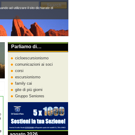
do ad utilizzare il sito dichiarate di
Parliamo di…
cicloescursionismo
comunicazioni ai soci
corsi
escursionismo
family cai
gite di più giorni
Gruppo Seniores
o
6
e
agosto 2026