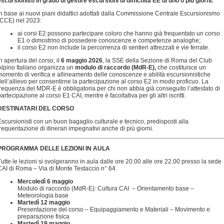
escursionisti in grado di gestire escursioni di difficoltà EE di uno o più giorni.
In base ai nuovi piani didattici adottati dalla Commissione Centrale Escursionismo
(CCE) nel 2023:
ai corsi E2 possono partecipare coloro che hanno già frequentato un corso
E1 o dimostrino di possedere conoscenze e competenze analoghe;
il corso E2 non include la percorrenza di sentieri attrezzati e vie ferrate.
n apertura del corso, il
6 maggio 2026
, la SSE della Sezione di Roma del Club
Alpino Italiano organizza un
modulo di raccordo (MdR-E),
che costituisce un
momento di verifica e allineamento delle conoscenze e abilità escursionistiche
dell’allievo per consentirne la partecipazione al corso E2 in modo proficuo. La
frequenza del MDR-E è obbligatoria per chi non abbia già conseguito l’attestato di
artecipazione al corso E1 CAI, mentre è facoltativa per gli altri iscritti.
DESTINATARI DEL CORSO
Escursionisti con un buon bagaglio culturale e tecnico, predisposti alla
frequentazione di itinerari impegnativi anche di più giorni.
PROGRAMMA DELLE LEZIONI IN AULA
Tutte le lezioni si svolgeranno in aula dalle ore 20.00 alle ore 22.00 presso la sede
CAI di Roma – Via di Monte Testaccio n° 64.
Mercoledì 6 maggio
Modulo di raccordo (MdR-E): Cultura CAI – Orientamento base –
Meteorologia base
Martedì 12 maggio
Presentazione del corso – Equipaggiamento e Materiali – Movimento e
preparazione fisica
Martedì 19 maggio