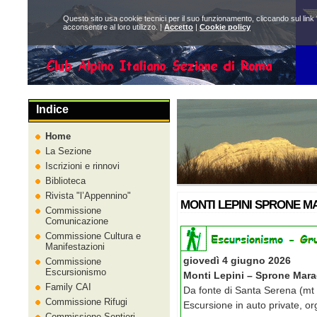
Questo sito usa cookie tecnici per il suo funzionamento, cliccando sul link 
acconsentire al loro utilizzo. |
Accetto
|
Cookie policy
Indice
Home
La Sezione
Iscrizioni e rinnovi
Biblioteca
Rivista
l’Appennino
MONTI LEPINI SPRONE MA
Commissione
Comunicazione
Commissione Cultura e
Manifestazioni
giovedì 4 giugno 2026
Commissione
Escursionismo
Monti Lepini – Sprone Mar
Family CAI
Da fonte di Santa Serena (mt
Commissione Rifugi
Escursione in auto private, o
Commissione Sentieri