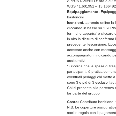
APPUNTAMENTO: ora 8,30 fon
WGS 41.601951 – 13.166492
Equipaggiamento:
Equipagg
bastoncini
Iscrizioni:
aprendo online la 
cliccando in basso su “ISCRIVI
form che apparira’ e cliccare c
in alto la dicitura di conferma 
precedente l’escursione. Eccez
accettate anche con messaggi
accompagnatori, indicando per 
assicurativi.
Si ricorda che le spese di tra
partecipanti: è pratica comun
eventuali pedaggi chi mette a
sono 3 o più di 3 escluso l’aut
Chi si presenta alla partenza 
far parte del gruppo
Costo:
Contributo iscrizione:
N.B. Le coperture assicurativ
soci in regola con il pagament