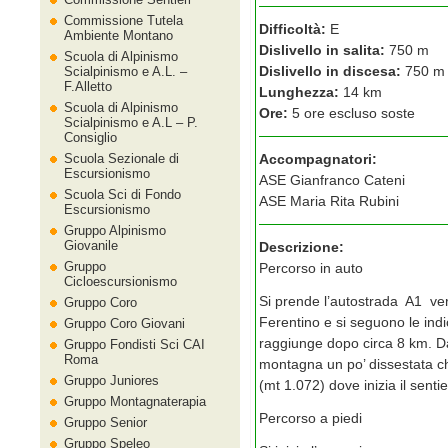
Commissione Tutela
Difficoltà:
E
Ambiente Montano
Dislivello in salita:
750 m
Scuola di Alpinismo
Dislivello in discesa:
750 m
Scialpinismo e A.L. –
F.Alletto
Lunghezza:
14 km
Scuola di Alpinismo
Ore:
5 ore escluso soste
Scialpinismo e A.L – P.
Consiglio
Scuola Sezionale di
Accompagnatori:
Escursionismo
ASE Gianfranco Cateni
Scuola Sci di Fondo
ASE Maria Rita Rubini
Escursionismo
Gruppo Alpinismo
Giovanile
Descrizione:
Gruppo
Percorso in auto
Cicloescursionismo
Si prende l’autostrada A1 vers
Gruppo Coro
Ferentino e si seguono le indi
Gruppo Coro Giovani
raggiunge dopo circa 8 km. D
Gruppo Fondisti Sci CAI
Roma
montagna un po’ dissestata ch
Gruppo Juniores
(mt 1.072) dove inizia il sentie
Gruppo Montagnaterapia
Percorso a piedi
Gruppo Senior
Gruppo Speleo