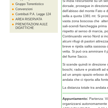
Si inizia l’escursione su un s
Gruppo Torrentistico
dorsale, prosegue in direzion
Convenzioni
dell’abisso del monte Fato e 
Contributi P.A. Legge 124
sella a quota 1381 mt. Si pr
AREA RISERVATA
vasta zona boscosa che alter
PRENOTAZIONI AULE
sali-scendi fiancheggia prima 
DIDATTICHE
rispetto al senso di marcia, po
Continuando verso Nord si in
alcuni rifugi di pastori attrez
breve e ripida salita sassosa 
vetta. Si può ora ammirare il
del fiume Sacco.
Si scende quindi in direzione s
boschi, radure e praticelli ad 
ad un ampio spazio erboso dove
andata che ci riporta alla fon
La distanza totale tra andata 
Appuntamento:
Partenza: Vi
organizzarsi autonomamente p