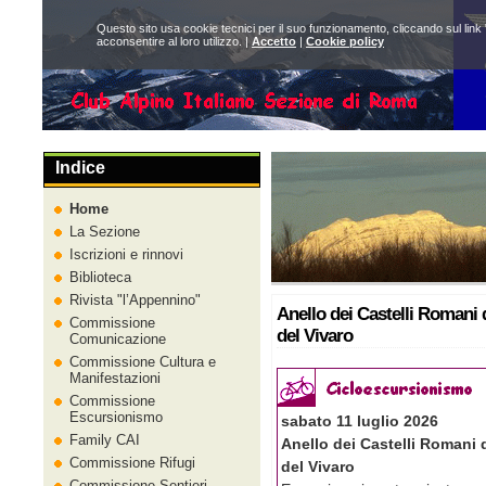
Questo sito usa cookie tecnici per il suo funzionamento, cliccando sul link 
acconsentire al loro utilizzo. |
Accetto
|
Cookie policy
Indice
Home
La Sezione
Iscrizioni e rinnovi
Biblioteca
Rivista
l’Appennino
Anello dei Castelli Romani 
Commissione
del Vivaro
Comunicazione
Commissione Cultura e
Manifestazioni
Commissione
Escursionismo
sabato 11 luglio 2026
Family CAI
Anello dei Castelli Romani 
Commissione Rifugi
del Vivaro
Commissione Sentieri