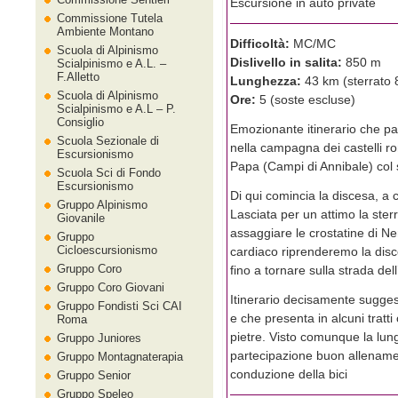
Escursione in auto private
Commissione Tutela
Ambiente Montano
Difficoltà:
MC/MC
Scuola di Alpinismo
Dislivello in salita:
850 m
Scialpinismo e A.L. –
F.Alletto
Lunghezza:
43 km (sterrato
Scuola di Alpinismo
Ore:
5 (soste escluse)
Scialpinismo e A.L – P.
Consiglio
Emozionante itinerario che p
Scuola Sezionale di
nella campagna dei castelli ro
Escursionismo
Papa (Campi di Annibale) col
Scuola Sci di Fondo
Escursionismo
Di qui comincia la discesa, a c
Gruppo Alpinismo
Lasciata per un attimo la ste
Giovanile
assaggiare le crostatine di Ne
Gruppo
Cicloescursionismo
cardiaco riprenderemo la disc
Gruppo Coro
fino a tornare sulla strada del
Gruppo Coro Giovani
Itinerario decisamente suggest
Gruppo Fondisti Sci CAI
e che presenta in alcuni tratti
Roma
pietre. Visto comunque la lungh
Gruppo Juniores
partecipazione buon allenamen
Gruppo Montagnaterapia
conduzione della bici
Gruppo Senior
Gruppo Speleo