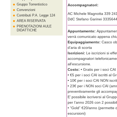
Gruppo Torrentistico
Accompagnatori:
Convenzioni
AC Michele Magnotta 339 24
Contributi P.A. Legge 124
DdC Stefano Garinei 333564
AREA RISERVATA
PRENOTAZIONI AULE
DIDATTICHE
Appuntamento:
Appuntament
verrà comunicato appena chius
Equipaggiamento:
Casco ob
d’aria di scorta
Iscrizioni:
Le iscrizioni si e
accompagnatori telefonicamen
all’escursione.
Costo:
• Gratis per i soci CA
• €5 per i soci CAI iscritti al
• 10€ per i soci CAI NON iscrit
• 23€ per i NON soci CAI (am
preventivamente gli accompag
E’ possibile iscriversi al Gru
per l’anno 2026 con 2 possibil
• “Gold” €20/anno (permette di
escursioni)