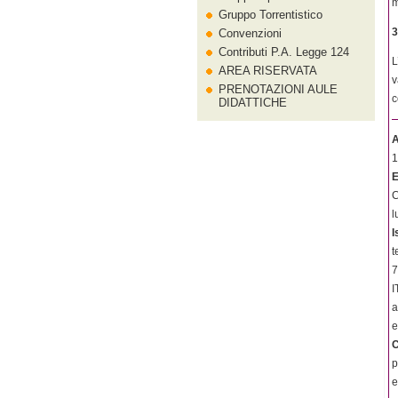
m
Gruppo Torrentistico
3
Convenzioni
Contributi P.A. Legge 124
L
AREA RISERVATA
v
PRENOTAZIONI AULE
c
DIDATTICHE
A
1
E
C
l
I
t
7
I
a
e
C
p
e