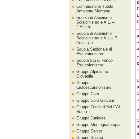
D
Commissione Tutela
D
Ambiente Montano
L
Scuola di Alpinismo
Scialpinismo e A.L. –
O
F.Alletto
Scuola di Alpinismo
A
Scialpinismo e A.L – P.
Consiglio
A
Scuola Sezionale di
A
Escursionismo
Scuola Sci di Fondo
D
Escursionismo
1
Gruppo Alpinismo
Giovanile
D
Gruppo
p
Cicloescursionismo
S
Gruppo Coro
s
Gruppo Coro Giovani
Gruppo Fondisti Sci CAI
2
Roma
Gruppo Juniores
S
Gruppo Montagnaterapia
d
Gruppo Senior
a
Gruppo Speleo