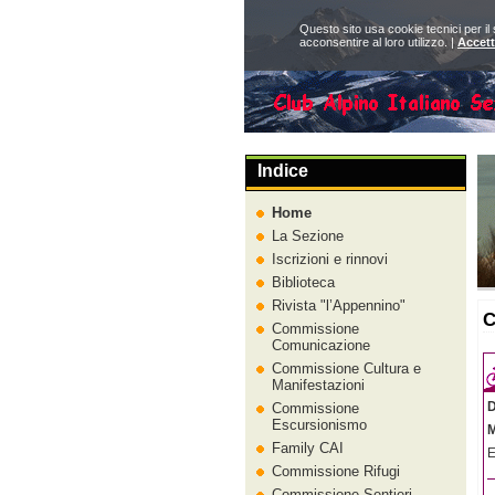
Questo sito usa cookie tecnici per il
acconsentire al loro utilizzo. |
Accet
Indice
Home
La Sezione
Iscrizioni e rinnovi
Biblioteca
Rivista
l’Appennino
C
Commissione
Comunicazione
Commissione Cultura e
Manifestazioni
D
Commissione
Escursionismo
M
Family CAI
E
Commissione Rifugi
Commissione Sentieri