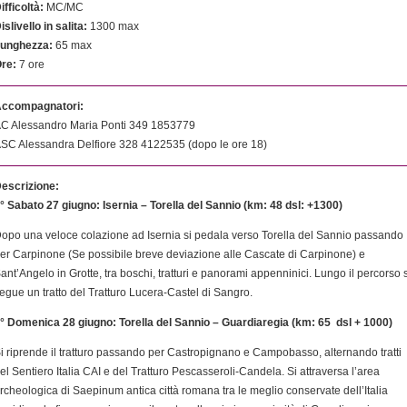
ifficoltà:
MC/MC
islivello in salita:
1300 max
unghezza:
65 max
re:
7 ore
ccompagnatori:
C Alessandro Maria Ponti 349 1853779
SC Alessandra Delfiore 328 4122535 (dopo le ore 18)
escrizione:
° Sabato 27 giugno:
Isernia – Torella del Sannio (km: 48 dsl: +1300)
opo una veloce colazione ad Isernia si pedala verso Torella del Sannio passando
er Carpinone (Se possibile breve deviazione alle Cascate di Carpinone) e
ant’Angelo in Grotte, tra boschi, tratturi e panorami appenninici. Lungo il percorso s
egue un tratto del Tratturo Lucera-Castel di Sangro.
° Domenica 28 giugno:
Torella del Sannio –
Guardiaregia
(km: 65 dsl + 1000)
i riprende il tratturo passando per Castropignano e Campobasso, alternando tratti
el Sentiero Italia CAI e del Tratturo Pescasseroli-Candela. Si attraversa l’area
rcheologica di Saepinum antica città romana tra le meglio conservate dell’Italia