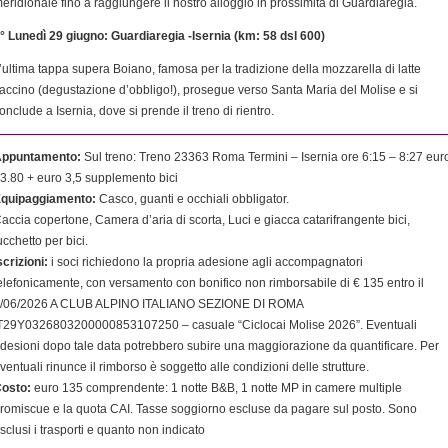
eridionale fino a raggiungere il nostro alloggio in prossimità di Guardiaregia.
° Lunedì 29 giugno:
Guardiaregia
-Isernia (km: 58 dsl 600)
’ultima tappa supera Boiano, famosa per la tradizione della mozzarella di latte
accino (degustazione d’obbligo!), prosegue verso Santa Maria del Molise e si
onclude a Isernia, dove si prende il treno di rientro.
ppuntamento:
Sul treno: Treno 23363 Roma Termini – Isernia ore 6:15 – 8:27 eur
3.80 + euro 3,5 supplemento bici
quipaggiamento:
Casco, guanti e occhiali obbligator.
accia copertone, Camera d’aria di scorta, Luci e giacca catarifrangente bici,
ucchetto per bici.
scrizioni:
i soci richiedono la propria adesione agli accompagnatori
elefonicamente, con versamento con bonifico non rimborsabile di € 135 entro il
/06/2026 A CLUB ALPINO ITALIANO SEZIONE DI ROMA
T29Y0326803200000853107250 – casuale “Ciclocai Molise 2026”. Eventuali
desioni dopo tale data potrebbero subire una maggiorazione da quantificare. Per
ventuali rinunce il rimborso è soggetto alle condizioni delle strutture.
osto:
euro 135 comprendente: 1 notte B&B, 1 notte MP in camere multiple
romiscue e la quota CAI. Tasse soggiorno escluse da pagare sul posto. Sono
sclusi i trasporti e quanto non indicato