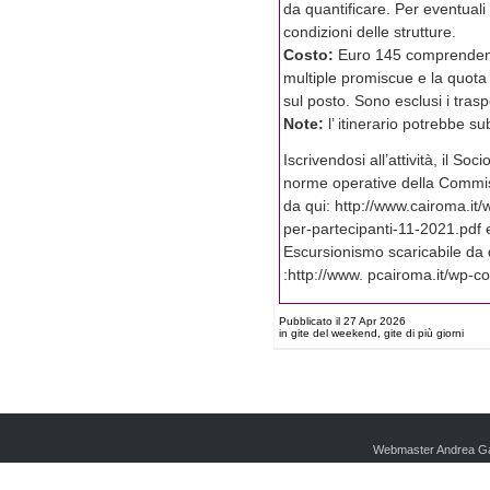
da quantificare. Per eventuali
condizioni delle strutture.
Costo:
Euro 145 comprendent
multiple promiscue e la quot
sul posto. Sono esclusi i tras
Note:
l’ itinerario potrebbe su
Iscrivendosi all’attività, il Soc
norme operative della Commis
da qui: http://www.cairoma.i
per-partecipanti-11-2021.pdf 
Escursionismo scaricabile da 
:http://www. pcairoma.it/wp-
Pubblicato il 27 Apr 2026
in gite del weekend, gite di più giorni
Webmaster Andrea Ga