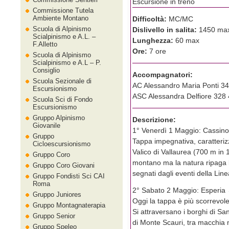
Escursione in treno
Commissione Tutela
Ambiente Montano
Difficoltà:
MC/MC
Scuola di Alpinismo
Dislivello in salita:
1450 ma
Scialpinismo e A.L. –
Lunghezza:
60 max
F.Alletto
Ore:
7 ore
Scuola di Alpinismo
Scialpinismo e A.L – P.
Consiglio
Accompagnatori:
Scuola Sezionale di
AC Alessandro Maria Ponti 3
Escursionismo
ASC Alessandra Delfiore 328 
Scuola Sci di Fondo
Escursionismo
Gruppo Alpinismo
Descrizione:
Giovanile
1° Venerdì 1 Maggio: Cassino
Gruppo
Tappa impegnativa, caratteriz
Cicloescursionismo
Valico di Vallaurea (700 m in 
Gruppo Coro
montano ma la natura ripaga la
Gruppo Coro Giovani
segnati dagli eventi della Lin
Gruppo Fondisti Sci CAI
Roma
2° Sabato 2 Maggio: Esperia 
Gruppo Juniores
Oggi la tappa è più scorrevole
Gruppo Montagnaterapia
Si attraversano i borghi di Sa
Gruppo Senior
di Monte Scauri, tra macchia m
Gruppo Speleo