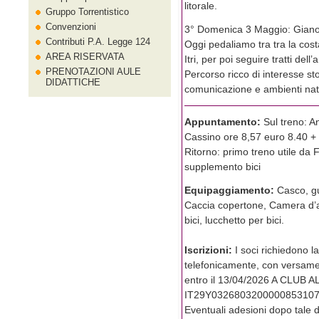
litorale.
Gruppo Torrentistico
Convenzioni
3° Domenica 3 Maggio: Gianol
Contributi P.A. Legge 124
Oggi pedaliamo tra tra la cost
AREA RISERVATA
Itri, per poi seguire tratti dell
PRENOTAZIONI AULE
Percorso ricco di interesse sto
DIDATTICHE
comunicazione e ambienti natu
Appuntamento:
Sul treno: 
Cassino ore 8,57 euro 8.40 +
Ritorno: primo treno utile da
supplemento bici
Equipaggiamento:
Casco, gu
Caccia copertone, Camera d’ar
bici, lucchetto per bici.
Iscrizioni:
I soci richiedono 
telefonicamente, con versamen
entro il 13/04/2026 A CLUB
IT29Y0326803200000853107250
Eventuali adesioni dopo tale