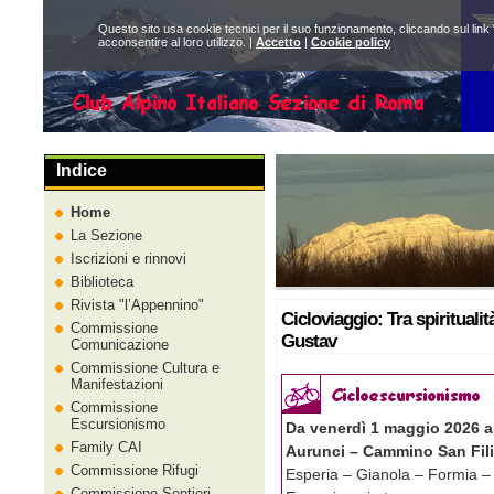
Questo sito usa cookie tecnici per il suo funzionamento, cliccando sul link 
acconsentire al loro utilizzo. |
Accetto
|
Cookie policy
Indice
Home
La Sezione
Iscrizioni e rinnovi
Biblioteca
Rivista
l’Appennino
Cicloviaggio: Tra spiritualit
Commissione
Gustav
Comunicazione
Commissione Cultura e
Manifestazioni
Commissione
Escursionismo
Da venerdì 1 maggio 2026 a 
Family CAI
Aurunci – Cammino San Fili
Commissione Rifugi
Esperia – Gianola – Formia – 
Commissione Sentieri