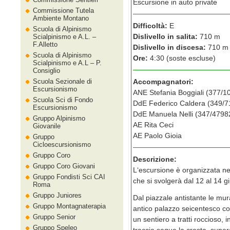
Escursione in auto private
Commissione Tutela
Ambiente Montano
Difficoltà:
E
Scuola di Alpinismo
Dislivello in salita:
710 m
Scialpinismo e A.L. –
F.Alletto
Dislivello in discesa:
710 m
Scuola di Alpinismo
Ore:
4:30 (soste escluse)
Scialpinismo e A.L – P.
Consiglio
Scuola Sezionale di
Accompagnatori:
Escursionismo
ANE Stefania Boggiali (377/1
Scuola Sci di Fondo
DdE Federico Caldera (349/
Escursionismo
DdE Manuela Nelli (347/4798
Gruppo Alpinismo
AE Rita Ceci
Giovanile
AE Paolo Gioia
Gruppo
Cicloescursionismo
Gruppo Coro
Descrizione:
Gruppo Coro Giovani
L‘escursione è organizzata ne
Gruppo Fondisti Sci CAI
che si svolgerà dal 12 al 14 
Roma
Gruppo Juniores
Dal piazzale antistante le mur
Gruppo Montagnaterapia
antico palazzo seicentesco con
Gruppo Senior
un sentiero a tratti roccioso, 
Gruppo Speleo