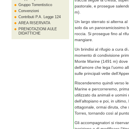
traccia segue la cresta, super
Gruppo Torrentistico
pastorale, e prosegue salendo 
Convenzioni
m).
Contributi P.A. Legge 124
Un largo sterrato si alterna al 
AREA RISERVATA
solo da un panoramicissimo b
PRENOTAZIONI AULE
DIDATTICHE
roccia. Si prosegue fino al rif
mangiare.
Un brindisi al rifugio a cura 
momento di condivisione prima 
Monte Marine (1491 m) dove la
dell’amore che lega l’uomo al
sulle principali vette dell’App
Riscenderemo quindi verso le c
Marine e percorreremo, prima, 
utilizzato da animali e uomini
dell’altopiano e poi, in ultimo,
ottagonale, ormai diruta, che s
Torres, tornando così al punto
Gli accompagnatori si riservano
iscrizione e di modificare l’it