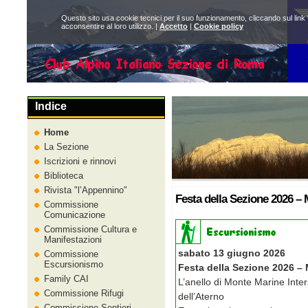
Questo sito usa cookie tecnici per il suo funzionamento, cliccando sul link 
acconsentire al loro utilizzo. |
Accetto
|
Cookie policy
Indice
Home
La Sezione
Iscrizioni e rinnovi
Biblioteca
Rivista
l’Appennino
Festa della Sezione 2026 –
Commissione
Comunicazione
Commissione Cultura e
Manifestazioni
sabato 13 giugno 2026
Commissione
Escursionismo
Festa della Sezione 2026 –
Family CAI
L’anello di Monte Marine Inter
Commissione Rifugi
dell’Aterno
Commissione Sentieri