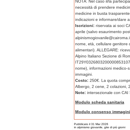
NOTA: Nel caso il/la partecipan
necessità di prendere medici
medicine in busta trasparente 
indicazioni e informare/dare a
Iscrizioni:
riservata ai soci C
aprile (salvo esaurimento post
alpinismogiovanile@cairoma.i
nome, età, cellulare genitore 
alimentari). ALLEGARE: ricevu
Alpino Italiano Sezione di Ro
IT29Y03268032000008531072
nome), informazioni medico-sa
immagini.
Costo:
250€. La quota compre
Albergo, 2 cene, 2 colazioni, 
Note:
intersezionale con CA
Modulo scheda sanitaria
Modulo consenso immagin
Pubblicato il 31 Mar 2026
in alpinismo giovanile, gite di più giorni