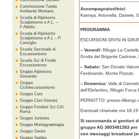
Commissione Tutela
Accompagnatori/trici:
Ambiente Montano
Kseniya, Antonella, Daniele,
Scuola di Alpinismo
Scialpinismo e A.L. –
F.Alletto
PROGRAMMA
Scuola di Alpinismo
Scialpinismo e A.L – P.
ESCURSIONI DIVISI IN GRU
Consiglio
Scuola Sezionale di
– Venerdì:
Rifugio La Castell
Escursionismo
Grotta del Brigante Cedrone,
Scuola Sci di Fondo
Escursionismo
– Sabato:
San Donato Valcomi
Gruppo Alpinismo
Ferdinando, Monte Pizzuto
Giovanile
Gruppo
– Domenica:
Valle di Cannet
Cicloescursionismo
dell’Elefantino, Rifugio Forca
Gruppo Coro
PERNOTTO: presso Albergo a
Gruppo Coro Giovani
Gruppo Fondisti Sci CAI
Eventuali chiamate ore 18-19
Roma
Gruppo Juniores
Si raccomanda ai genitori di 
Gruppo Montagnaterapia
gruppo AG 3803481383 per 
Gruppo Senior
con messaggi broadcast (es.
Gruppo Speleo