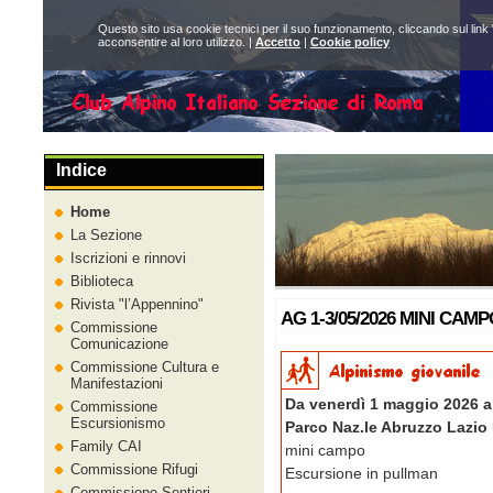
Questo sito usa cookie tecnici per il suo funzionamento, cliccando sul link 
acconsentire al loro utilizzo. |
Accetto
|
Cookie policy
Indice
Home
La Sezione
Iscrizioni e rinnovi
Biblioteca
Rivista
l’Appennino
AG 1-3/05/2026 MINI CAM
Commissione
Comunicazione
Commissione Cultura e
Manifestazioni
Da venerdì 1 maggio 2026 
Commissione
Escursionismo
Parco Naz.le Abruzzo Lazio
Family CAI
mini campo
Commissione Rifugi
Escursione in pullman
Commissione Sentieri