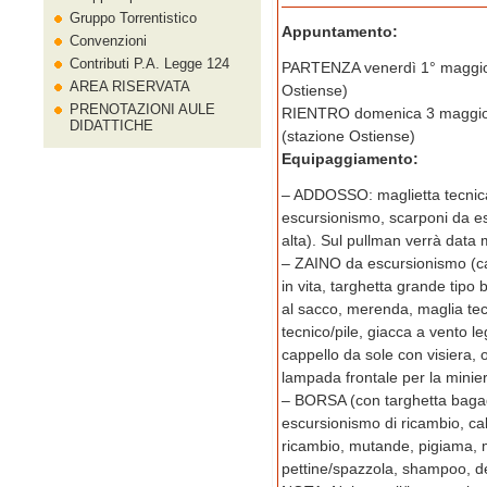
Gruppo Torrentistico
Appuntamento:
Convenzioni
Contributi P.A. Legge 124
PARTENZA venerdì 1° maggio o
AREA RISERVATA
Ostiense)
PRENOTAZIONI AULE
RIENTRO domenica 3 maggio or
DIDATTICHE
(stazione Ostiense)
Equipaggiamento:
– ADDOSSO: maglietta tecnica
escursionismo, scarponi da es
alta). Sul pullman verrà data 
– ZAINO da escursionismo (capac
in vita, targhetta grande tipo
al sacco, merenda, maglia tec
tecnico/pile, giacca a vento l
cappello da sole con visiera, 
lampada frontale per la minier
– BORSA (con targhetta bagag
escursionismo di ricambio, cal
ricambio, mutande, pigiama, mat
pettine/spazzola, shampoo, d