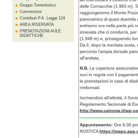
Gruppo Torrentistico
delle Cornacchie (1.983 m). S
Convenzioni
raggiungeremo il Monte Pozzo
Contributi P.A. Legge 124
panoramico di quasi duemila 
AREA RISERVATA
entriamo ora nella parte più 
PRENOTAZIONI AULE
innevata che ci condurrà, per 
DIDATTICHE
(1.948 m) e, proseguendo lungo
Da lì, dopo la meritata sosta,
percorso l’ampia dorsale pan
all’andata.
N.B.
Le coperture assicurativ
soci in regola con il pagamento
le prenotazioni in caso di dis
rimborsati.
Iscrivendosi all’attività, il Soc
Regolamento Sezionale di Esc
http://www.cairoma.it/wp-c
Appuntamento:
Ore 6.00 p
RUSTICA
https://maps.app