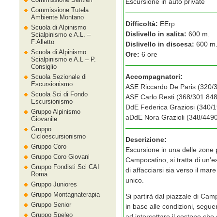
Escursione in auto private
Commissione Tutela
Ambiente Montano
Difficoltà:
EErp
Scuola di Alpinismo
Dislivello in salita:
600 m.
Scialpinismo e A.L. –
F.Alletto
Dislivello in discesa:
600 m
Scuola di Alpinismo
Ore:
6 ore
Scialpinismo e A.L – P.
Consiglio
Accompagnatori:
Scuola Sezionale di
Escursionismo
ASE Riccardo De Paris (320/
Scuola Sci di Fondo
ASE Carlo Resti (368/301 84
Escursionismo
DdE Federica Graziosi (340/
Gruppo Alpinismo
aDdE Nora Grazioli (348/449
Giovanile
Gruppo
Cicloescursionismo
Descrizione:
Gruppo Coro
Escursione in una delle zone p
Gruppo Coro Giovani
Campocatino, si tratta di un
Gruppo Fondisti Sci CAI
di affacciarsi sia verso il ma
Roma
unico.
Gruppo Juniores
Gruppo Montagnaterapia
Si partirà dal piazzale di Ca
Gruppo Senior
in base alle condizioni, segue
Gruppo Speleo
ad intercettare il costone che