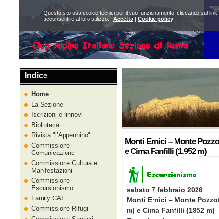
Questo sito usa cookie tecnici per il suo funzionamento, cliccando sul link 
acconsentire al loro utilizzo. |
Accetto
|
Cookie policy
Indice
Home
La Sezione
Iscrizioni e rinnovi
Biblioteca
Rivista
l’Appennino
Monti Ernici – Monte Pozzot
Commissione
e Cima Fanfilli (1.952 m)
Comunicazione
Commissione Cultura e
Manifestazioni
Commissione
Escursionismo
sabato 7 febbraio 2026
Family CAI
Monti Ernici – Monte Pozzot
Commissione Rifugi
m) e Cima Fanfilli (1952 m)
Commissione Sentieri