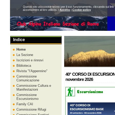
Questo sito usa cookie tecnici per il suo funzionamento, cliccando sul link 
acconsentire al loro utilizzo. |
Accetto
|
Cookie policy
Indice
Home
La Sezione
Iscrizioni e rinnovi
Biblioteca
Rivista
l’Appennino
40° CORSO DI ESCURSIONIS
Commissione
novembre 2026
Comunicazione
Commissione Cultura e
Manifestazioni
Commissione
Escursionismo
Family CAI
Commissione Rifugi
Commissione Sentieri