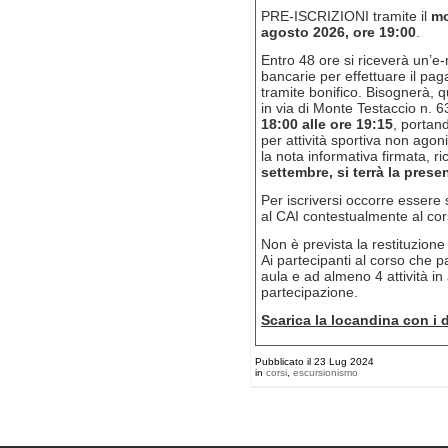
PRE-ISCRIZIONI tramite il
mo
agosto 2026, ore 19:00
.
Entro 48 ore si riceverà un’
bancarie per effettuare il pa
tramite bonifico. Bisognerà,
in via di Monte Testaccio n. 6
18:00 alle ore 19:15
, portan
per attività sportiva non agon
la nota informativa firmata, ri
settembre, si terrà la pres
Per iscriversi occorre essere 
al CAI contestualmente al cor
Non è prevista la restituzione
Ai partecipanti al corso che p
aula e ad almeno 4 attività in
partecipazione.
Scarica la locandina con i d
Pubblicato il 23 Lug 2024
in
corsi
,
escursionismo