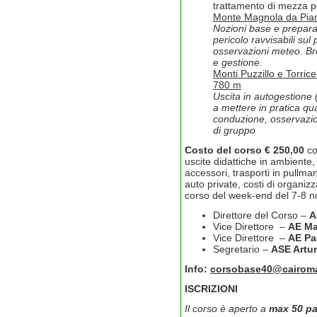
trattamento di mezza 
Monte Magnola da Piani
Nozioni base e preparaz
pericolo ravvisabili sul
osservazioni meteo. Br
e gestione.
Monti Puzzillo e Torrice
780 m
Uscita in autogestione (
a mettere in pratica qu
conduzione, osservazio
di gruppo
Costo del corso € 250,00
co
uscite didattiche in ambiente
accessori, trasporti in pullman
auto private, costi di organi
corso del week-end del 7-8 
Direttore del Corso –
A
Vice Direttore –
AE
Ma
Vice Direttore –
AE Pa
Segretario –
ASE Artur
Info:
corsobase40@cairoma
ISCRIZIONI
Il corso è aperto a
max 50 pa