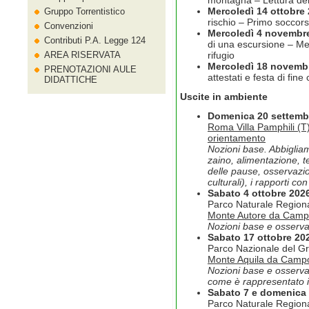
montagna – Lettura dei
Mercoledì 14 ottobre
Gruppo Torrentistico
rischio – Primo soccor
Convenzioni
Mercoledì 4 novembre
Contributi P.A. Legge 124
di una escursione – Me
AREA RISERVATA
rifugio
Mercoledì 18 novemb
PRENOTAZIONI AULE
attestati e festa di fine
DIDATTICHE
Uscite in ambiente
Domenica 20 settembr
Roma Villa Pamphili (T)
orientamento
Nozioni base. Abbiglia
zaino, alimentazione, t
delle pause, osservazion
culturali), i rapporti co
Sabato 4 ottobre 202
Parco Naturale Regiona
Monte Autore da Campo 
Nozioni base e osservaz
Sabato 17 ottobre 20
Parco Nazionale del Gr
Monte Aquila da Campo
Nozioni base e osservaz
come è rappresentato il 
Sabato 7 e domenica
Parco Naturale Regiona