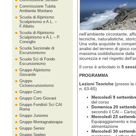
Commissione Tutela
Ambiente Montano
Scuola di Alpinismo
Scialpinismo e A.L. –
F.Alletto
Scuola di Alpinismo
nell’ambiente circostante, af
Scialpinismo e A.L – P.
tecniche, naturalistiche, stor
Consiglio
Una volta acquisite le compet
Scuola Sezionale di
analisi del terreno di gioco co
Escursionismo
massima soddisfazione dalla 
sicurezza e nel rispetto dell’
Scuola Sci di Fondo
Escursionismo
Il corso è articolato in
5 sess
Gruppo Alpinismo
Giovanile
PROGRAMMA
Gruppo
Lezioni Teoriche
(presso la
Cicloescursionismo
n. 63-65)
Gruppo Coro
Mercoledì 9 settembre
Gruppo Coro Giovani
del corso
Gruppo Fondisti Sci CAI
Domenica 20 settembr
Roma
secondo il CAI – Carto
Gruppo Juniores
Mercoledì 23 settemb
Equipaggiamento e mate
Gruppo Montagnaterapia
alimentazione
Gruppo Senior
Mercoledì 30 settemb
Gruppo Speleo