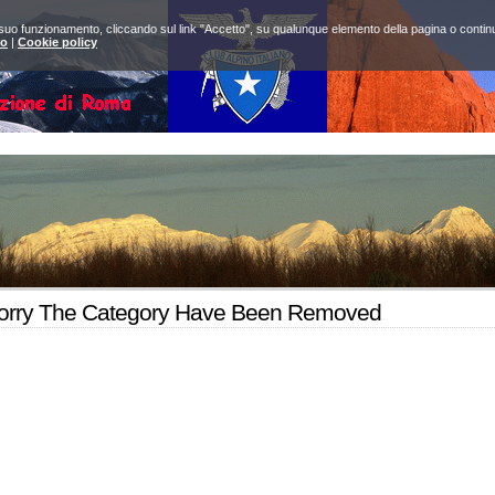
 suo funzionamento, cliccando sul link "Accetto", su qualunque elemento della pagina o continuan
to
|
Cookie policy
orry The Category Have Been Removed