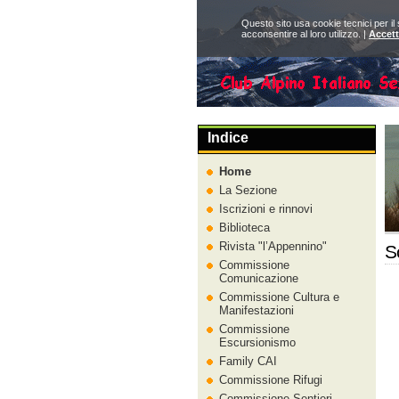
Questo sito usa cookie tecnici per il
acconsentire al loro utilizzo. |
Accet
Indice
Home
La Sezione
Iscrizioni e rinnovi
Biblioteca
Rivista
l’Appennino
S
Commissione
Comunicazione
Commissione Cultura e
Manifestazioni
Commissione
Escursionismo
Family CAI
Commissione Rifugi
Commissione Sentieri