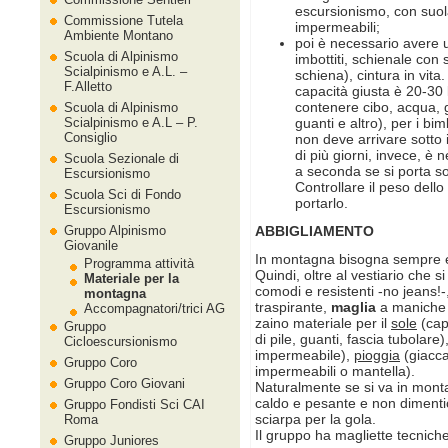
escursionismo, con suola
Commissione Tutela
impermeabili;
Ambiente Montano
poi è necessario avere
Scuola di Alpinismo
imbottiti, schienale con
Scialpinismo e A.L. –
schiena), cintura in vita
F.Alletto
capacità giusta è 20-30 
contenere cibo, acqua, g
Scuola di Alpinismo
Scialpinismo e A.L – P.
guanti e altro), per i bim
Consiglio
non deve arrivare sotto i
di più giorni, invece, è 
Scuola Sezionale di
a seconda se si porta sol
Escursionismo
Controllare il peso dello
Scuola Sci di Fondo
portarlo.
Escursionismo
Gruppo Alpinismo
ABBIGLIAMENTO
Giovanile
In montagna bisogna sempre e
Programma attività
Quindi, oltre al vestiario che s
Materiale per la
comodi e resistenti -no jeans!-
montagna
traspirante,
maglia
a maniche 
Accompagnatori/trici AG
zaino materiale per il
sole
(cap
Gruppo
di pile, guanti, fascia tubolare)
Cicloescursionismo
impermeabile),
pioggia
(giacca
Gruppo Coro
impermeabili o mantella).
Gruppo Coro Giovani
Naturalmente se si va in mont
caldo e pesante e non dimentic
Gruppo Fondisti Sci CAI
sciarpa per la gola.
Roma
Il gruppo ha magliette tecniche,
Gruppo Juniores