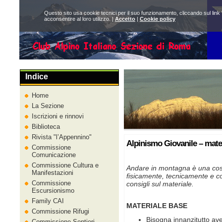
Questo sito usa cookie tecnici per il suo funzionamento, cliccando sul link 
acconsentire al loro utilizzo. |
Accetto
|
Cookie policy
Indice
Home
La Sezione
Iscrizioni e rinnovi
Biblioteca
Rivista
l’Appennino
Alpinismo Giovanile – mate
Commissione
Comunicazione
Commissione Cultura e
Andare in montagna è una cos
Manifestazioni
fisicamente, tecnicamente e co
Commissione
consigli sul materiale.
Escursionismo
Family CAI
MATERIALE BASE
Commissione Rifugi
Bisogna innanzitutto av
Commissione Sentieri