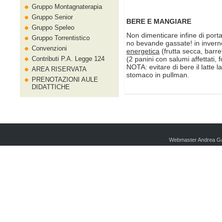
Gruppo Montagnaterapia
Gruppo Senior
BERE E MANGIARE
Gruppo Speleo
Non dimenticare infine di por
Gruppo Torrentistico
no bevande gassate! in inverno
Convenzioni
energetica
(frutta secca, barret
Contributi P.A. Legge 124
(2 panini con salumi affettati, 
NOTA: evitare di bere il latte 
AREA RISERVATA
stomaco in pullman.
PRENOTAZIONI AULE
DIDATTICHE
Webmaster Andrea Ga