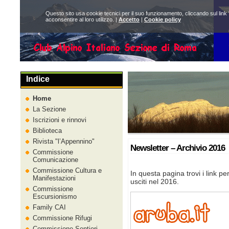
Questo sito usa cookie tecnici per il suo funzionamento, cliccando sul link 
acconsentire al loro utilizzo. |
Accetto
|
Cookie policy
Indice
Home
La Sezione
Iscrizioni e rinnovi
Biblioteca
Rivista
l’Appennino
Newsletter – Archivio 2016
Commissione
Comunicazione
Commissione Cultura e
In questa pagina trovi i link p
Manifestazioni
usciti nel 2016.
Commissione
Escursionismo
Family CAI
Commissione Rifugi
Commissione Sentieri