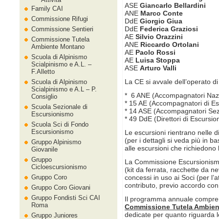
ASE
Giancarlo Bellardini
Family CAI
ANE
Marco Conte
Commissione Rifugi
DdE
Giorgio Giua
DdE
Federica Graziosi
Commissione Sentieri
AE
Silvio Orazzini
Commissione Tutela
ANE
Riccardo Ortolani
Ambiente Montano
AE
Paolo Rossi
Scuola di Alpinismo
AE
Luisa Stoppa
Scialpinismo e A.L. –
ASE
Arturo Valli
F.Alletto
La CE si avvale dell’operato d
Scuola di Alpinismo
Scialpinismo e A.L – P.
* 6 ANE (Accompagnatori Nazio
Consiglio
* 15 AE (Accompagnatori di Es
Scuola Sezionale di
* 14 ASE (Accompagnatori Sezi
Escursionismo
* 49 DdE (Direttori di Escursio
Scuola Sci di Fondo
Escursionismo
Le escursioni rientrano nelle d
(per i dettagli si veda più in ba
Gruppo Alpinismo
alle escursioni che richiedono l
Giovanile
Gruppo
La Commissione Escursionismo
Cicloescursionismo
(kit da ferrata, racchette da
Gruppo Coro
concessi in uso ai Soci (per l’a
contributo, previo accordo con
Gruppo Coro Giovani
Gruppo Fondisti Sci CAI
Il programma annuale compren
Roma
Commissione Tutela Ambie
dedicate per quanto riguarda l
Gruppo Juniores