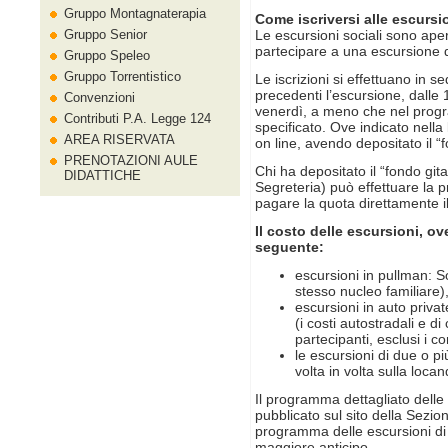
Gruppo Montagnaterapia
Come iscriversi alle escursi
Gruppo Senior
Le escursioni sociali sono aper
partecipare a una escursione di
Gruppo Speleo
Gruppo Torrentistico
Le iscrizioni si effettuano in se
precedenti l’escursione, dalle 1
Convenzioni
venerdì, a meno che nel prog
Contributi P.A. Legge 124
specificato. Ove indicato nell
AREA RISERVATA
on line, avendo depositato il “f
PRENOTAZIONI AULE
Chi ha depositato il “fondo git
DIDATTICHE
Segreteria) può effettuare la p
pagare la quota direttamente il
Il costo delle escursioni, ov
seguente:
escursioni in pullman: 
stesso nucleo familiare)
escursioni in auto priva
(i costi autostradali e d
partecipanti, esclusi i c
le escursioni di due o più
volta in volta sulla locan
Il programma dettagliato delle 
pubblicato sul sito della Sezion
programma delle escursioni di 
maggiore anticipo.