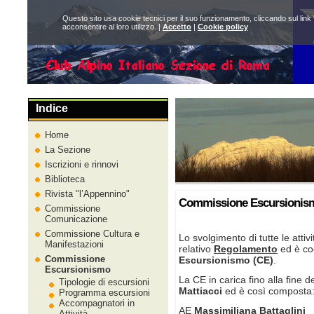
Questo sito usa cookie tecnici per il suo funzionamento, cliccando sul link 
acconsentire al loro utilizzo. |
Accetto
|
Cookie policy
Indice
Home
La Sezione
Iscrizioni e rinnovi
Biblioteca
Rivista
l’Appennino
Commissione Escursionis
Commissione
Comunicazione
Commissione Cultura e
Lo svolgimento di tutte le attiv
Manifestazioni
relativo
Regolamento
ed è co
Commissione
Escursionismo (CE)
.
Escursionismo
La CE in carica fino alla fine 
Tipologie di escursioni
Mattiacci
ed è così composta
Programma escursioni
Accompagnatori in
AE
Massimiliana Battaglini
Attività